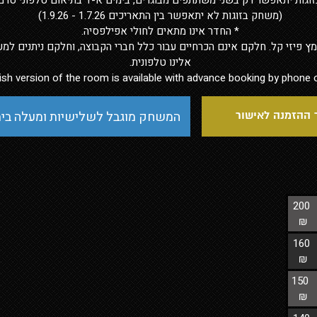
וגות יתאפשר רק בשני משתתפים מבוגרים, בימים א-ד בתיאום טלפוני טרם
(משחק בזוגות לא יתאפשר בין התאריכים 1.7.26 - 1.9.26)
* החדר אינו מתאים לחולי אפילפסיה.
 פיזי קל. חלקם אינם הכרחיים עבור כלל חברי הקבוצה, וחלקם ניתנים למעק
אלינו טלפונית.
ish version of the room is available with advance booking by phone 
המשחק מוגבל לשלישיות ומעלה בימ
ההזמנה לאישור
200
₪
160
₪
150
₪