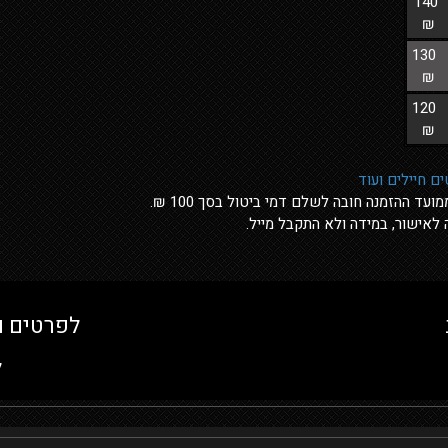
140
₪
130
₪
120
₪
לפרטים והזמנת
ל