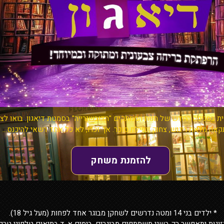
 בסניפה החדש של חנות הממתקים "הדובשנרייה" בסמטת דיאגון. בואו לצ
קאה מלאת ריגוש, צחוק ונפילת סוכר. אך זכרו, לא כל אחד רשאי להיכנס...
להזמנת משחק
* ילדים בני 14 ומטה נדרשים לשחקן מבוגר אחד לפחות (מעל גיל 18).