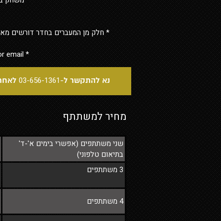
* משחק בז
* חלק מן המעברים בחדר דורשים מאמץ
or email
*
03-656-1361
נא להתקשר ל-
לאחר 
מחיר למשתתף
שני משתתפים (אפשרי בימים א'-ד'
בתיאום טלפוני)
3 משתתפים
4 משתתפים