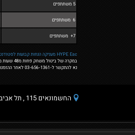
5 משתתפים
6 משתתפים
7+ משתתפים
HYPE Esc מעניקה הנחות קבועות לסטודנטים חיילים ועוד
במקרה של ביטול משחק פחות מ48 שעות ממועד ההזמנה חובה לשלם דמי ביטול בסך 100 ₪.
נא להתקשר ל-03-656-1361 לאחר ההזמנה לאישור, במידה ולא התקבל מייל.
החשמונאים 115 , תל אביב